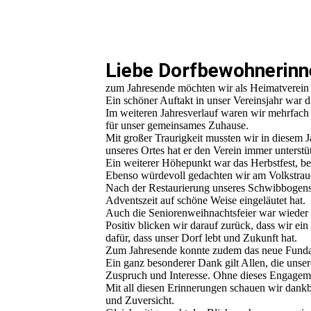
Liebe Dorfbewohnerinn
zum Jahresende möchten wir als Heimatverein
Ein schöner Auftakt in unser Vereinsjahr war 
Im weiteren Jahresverlauf waren wir mehrfach im
für unser gemeinsames Zuhause.
Mit großer Traurigkeit mussten wir in diesem
unseres Ortes hat er den Verein immer unterstüt
Ein weiterer Höhepunkt war das Herbstfest, bei 
Ebenso würdevoll gedachten wir am Volkstrau
Nach der Restaurierung unseres Schwibbogens
Adventszeit auf schöne Weise eingeläutet hat.
Auch die Seniorenweihnachtsfeier war wieder 
Positiv blicken wir darauf zurück, dass wir e
dafür, dass unser Dorf lebt und Zukunft hat.
Zum Jahresende konnte zudem das neue Fundame
Ein ganz besonderer Dank gilt Allen, die unser
Zuspruch und Interesse. Ohne dieses Engagemen
Mit all diesen Erinnerungen schauen wir dankba
und Zuversicht.