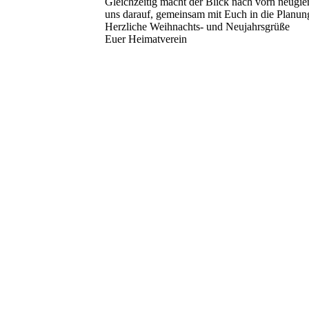
Gleichzeitig macht der Blick nach vorn neugie
uns darauf, gemeinsam mit Euch in die Planung
Herzliche Weihnachts- und Neujahrsgrüße
Euer Heimatverein