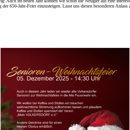
rig: Auch im neuen Jahr können wir schon die Neugier auf eine intere
 der 650-Jahr-Feier einzusteigen. Lasst uns diesen besonderen Anlass