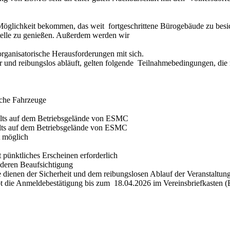
 Möglichkeit bekommen, das weit fortgeschrittene Bürogebäude zu besi
stelle zu genießen. Außerdem werden wir
 organisatorische Herausforderungen mit sich.
er und reibungslos abläuft, gelten folgende Teilnahmebedingungen, di
iche Fahrzeuge
lts auf dem Betriebsgelände von ESMC
alts auf dem Betriebsgelände von ESMC
t möglich
t pünktliches Erscheinen erforderlich
r deren Beaufsichtigung
e dienen der Sicherheit und dem reibungslosen Ablauf der Veranstaltung
 die Anmeldebestätigung bis zum 18.04.2026 im Vereinsbriefkasten (B