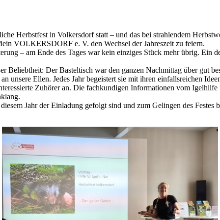
che Herbstfest in Volkersdorf statt – und das bei strahlendem Herbst
 Mein VOLKERSDORF e. V. den Wechsel der Jahreszeit zu feiern.
terung – am Ende des Tages war kein einziges Stück mehr übrig. Ein deu
er Beliebtheit: Der Basteltisch war den ganzen Nachmittag über gut bes
 unsere Ellen. Jedes Jahr begeistert sie mit ihren einfallsreichen Idee
 interessierte Zuhörer an. Die fachkundigen Informationen vom Igelhilf
klang.
n diesem Jahr der Einladung gefolgt sind und zum Gelingen des Festes 