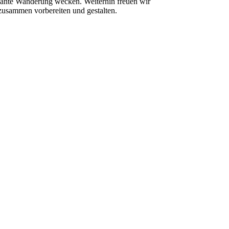
ssante Wanderung wecken. Weiterhin freuen wir
 zusammen vorbereiten und gestalten.