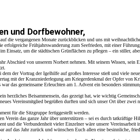
en und Dorfbewohner,
 auf die vergangenen Monate zurückblicken und uns mit weihnachtlic
die erfolgreiche Frühjahrswanderung zum Seefrieden, mit einer Führung
 Einsatz, um die städtischen Grünflächen zu pflegen – ein stiller, aber
 Jahr Abschied von unserem Norbert nehmen. Mit seinem Wissen, sein 
zt.
dem der Vortrag der Igelhilfe auf großes Interesse stieß und viele neue
ertag mit der Kranzniederlegung am Kriegerdenkmal der Opfer von Kr
 war das gemeinsame Erleuchten am 1. Advent ein besonders stimmun
ein herzliches Beisammensein, das gezeigt hat, wie wichtig Gemeinsch
in neues Vereinsmitglied begrüßen durften und sich unser Ort über zwe
nt für die Sitzgruppe fertiggestellt werden.
en Verein das ganze Jahr über unterstützen – sei es durch tatkräftige H
t und die Verbundenheit vieler Einzelner wäre unsere Vereinsarbeit in
r auf das Jahr zurück und wünschen Euch allen eine besinnliche, fried